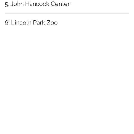
5. John Hancock Center
6. Lincoln Park Zoo
7. Millennium Park
8. John G Shedd Aquarium
9. Soldier Field
10. United Center